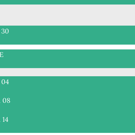
l 30
E
l 04
l 08
 14