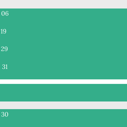
l 06
 19
 29
 31
l 30